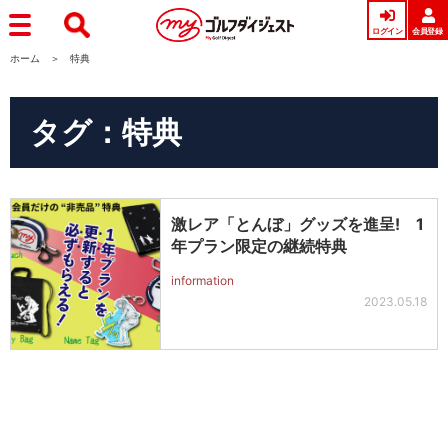
ログイン
会員登録
ホーム
特典
タグ：特典
激レア「とんぼ」グッズを進呈! 1
年プラン限定の継続特典
information
2023.05.18