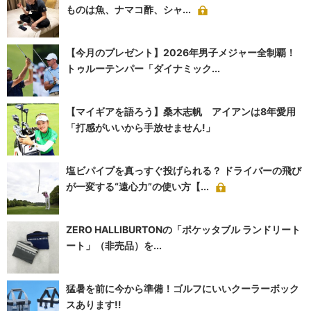
ものは魚、ナマコ酢、シャ...
【今月のプレゼント】2026年男子メジャー全制覇！
トゥルーテンパー「ダイナミック...
【マイギアを語ろう】桑木志帆 アイアンは8年愛用
「打感がいいから手放せません!」
塩ビパイプを真っすぐ投げられる？ ドライバーの飛び
が一変する“遠心力”の使い方【...
ZERO HALLIBURTONの「ポケッタブル ランドリート
ート」（非売品）を...
猛暑を前に今から準備！ゴルフにいいクーラーボック
スあります!!