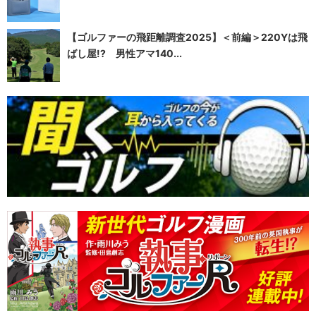
【ゴルファーの飛距離調査2025】＜前編＞220Yは飛
ばし屋!? 男性アマ140...