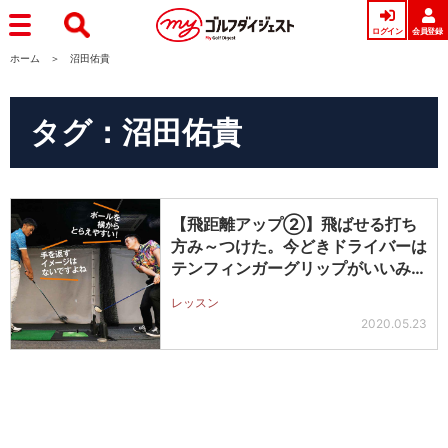
ログイン
会員登録
ホーム
沼田佑貴
タグ：沼田佑貴
【飛距離アップ②】飛ばせる打ち
方み～つけた。今どきドライバーは
テンフィンガーグリップがいいみた
い! …
レッスン
2020.05.23