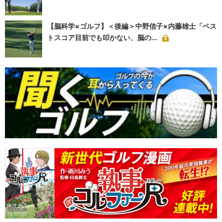
【脳科学×ゴルフ】＜後編＞中野信子×内藤雄士「ベス
トスコア目前でも叩かない、脳の...