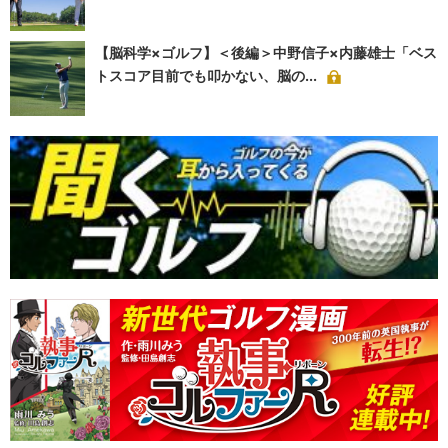
【脳科学×ゴルフ】＜後編＞中野信子×内藤雄士「ベス
トスコア目前でも叩かない、脳の...