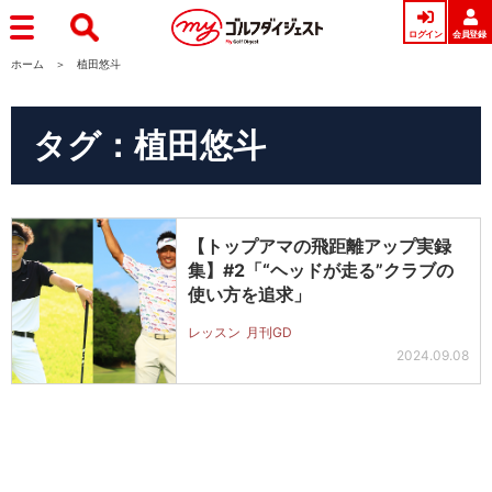
ログイン
会員登録
ホーム
植田悠斗
タグ：植田悠斗
【トップアマの飛距離アップ実録
集】#2「“ヘッドが走る”クラブの
使い方を追求」
レッスン
月刊GD
2024.09.08