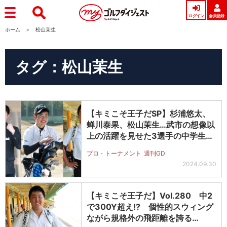
ログイン
会員登録
ホーム
松山茉生
タグ：松山茉生
【キミこそ王子だSP】杉浦悠太、
蝉川泰果、松山茉生…武市の想像以
上の活躍を見せた3選手の中学生時
代を…
プロ・トーナメント
週刊GD
2024.09.30
【キミこそ王子だ】Vol.280 中2
で300Y超え!? 個性的スウィング
ながら規格外の飛距離を誇る…