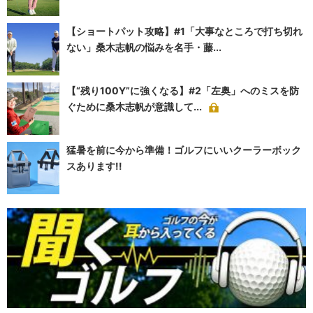
【ショートパット攻略】#1「大事なところで打ち切れ
ない」桑木志帆の悩みを名手・藤...
【“残り100Y”に強くなる】#2「左奥」へのミスを防
ぐために桑木志帆が意識して...
猛暑を前に今から準備！ゴルフにいいクーラーボック
スあります!!