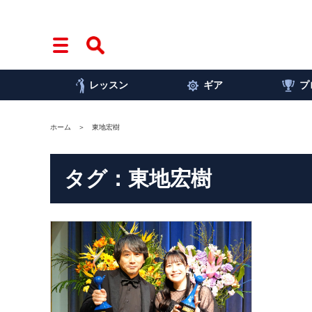
レッスン
ギア
プ
ホーム
東地宏樹
タグ：東地宏樹