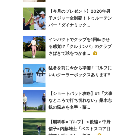
【今月のプレゼント】2026年男
子メジャー全制覇！トゥルーテン
パー「ダイナミック...
インパクトでクラブを1回転させ
る感覚!?「クルリンパ」のクラブ
さばきで球をつかま...
猛暑を前に今から準備！ゴルフに
いいクーラーボックスあります!!
【ショートパット攻略】#1「大事
なところで打ち切れない」桑木志
帆の悩みを名手・藤...
【脳科学×ゴルフ】＜後編＞中野
信子×内藤雄士「ベストスコア目