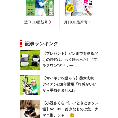
週刊GD最新号
月刊GD最新号
記事ランキング
【プレゼント】ピンまでを測るだ
けの時代は、もう終わった! “プ
ラスワン”の「レー...
【マイギアを語ろう】桑木志帆
アイアンは8年愛用「打感がいい
から手放せません!」
【小祝さくら ゴルフときどきタン
塩】Vol.92 好きなものは魚、ナ
マコ酢、シャ...