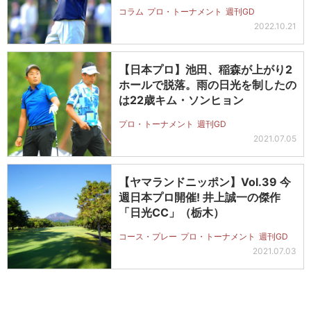
0…
コラム
プロ・トーナメント
週刊GD
2022.10.21
【日本プロ】池田、稲森が上がり2
ホールで脱落。雨の日光を制したの
は22歳キム・ソンヒョン
プロ・トーナメント
週刊GD
2021.07.05
【ヤマランドニッポン】Vol.39 今
週日本プロ開催! 井上誠一の傑作
「日光CC」（栃木）
コース・プレー
プロ・トーナメント
週刊GD
2021.07.03