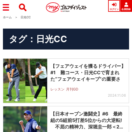
ログイン
会員登録
ホーム
日光CC
タグ：日光CC
【フェアウェイを獲るドライバー】
#1 難コース・日光CCで育まれ
た“フェアウェイキープ”の重要さ
レッスン
月刊GD
2024.11.06
【日本オープン激闘史】#6 最終
組の5組前5打差5位からの大逆転!
不屈の精神力、深堀圭一郎＜20