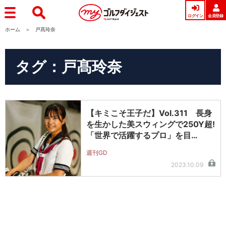
ログイン
会員登録
ホーム
戸髙玲奈
タグ：戸髙玲奈
【キミこそ王子だ】Vol.311 長身
を生かした美スウィングで250Y超!
「世界で活躍するプロ」を目…
週刊GD
2023.10.09