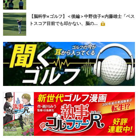
【脳科学×ゴルフ】＜後編＞中野信子×内藤雄士「ベス
トスコア目前でも叩かない、脳の...