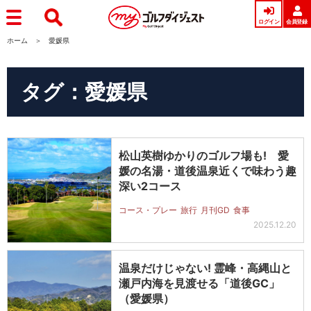
ログイン
会員登録
ホーム
愛媛県
タグ：愛媛県
松山英樹ゆかりのゴルフ場も! 愛
媛の名湯・道後温泉近くで味わう趣
深い2コース
コース・プレー
旅行
月刊GD
食事
2025.12.20
温泉だけじゃない! 霊峰・高縄山と
瀬戸内海を見渡せる「道後GC」
（愛媛県）