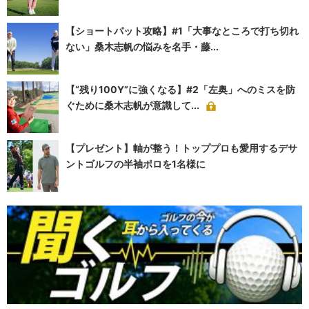
【ショートパット攻略】#1「大事なところで打ち切れ
ない」桑木志帆の悩みを名手・藤...
【“残り100Y”に強くなる】#2「左奥」へのミスを防
ぐために桑木志帆が意識して...
【プレゼント】軸が整う！トッププロも愛用するデサ
ントゴルフの半袖ポロを1名様に