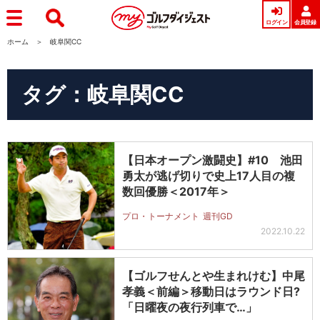
ログイン
会員登録
ホーム
岐阜関CC
タグ：岐阜関CC
【日本オープン激闘史】#10 池田
勇太が逃げ切りで史上17人目の複
数回優勝＜2017年＞
プロ・トーナメント
週刊GD
2022.10.22
【ゴルフせんとや生まれけむ】中尾
孝義＜前編＞移動日はラウンド日?
「日曜夜の夜行列車で…」