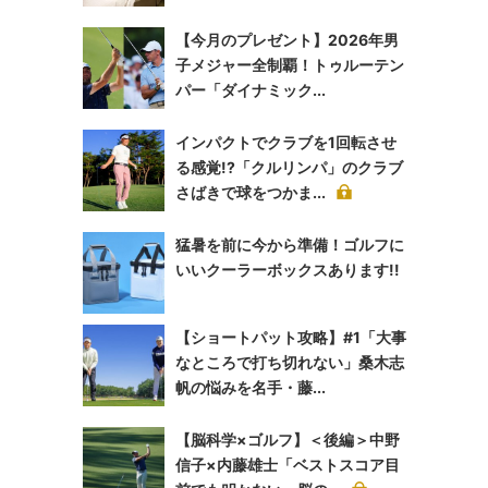
【今月のプレゼント】2026年男
子メジャー全制覇！トゥルーテン
パー「ダイナミック...
インパクトでクラブを1回転させ
る感覚!?「クルリンパ」のクラブ
さばきで球をつかま...
猛暑を前に今から準備！ゴルフに
いいクーラーボックスあります!!
【ショートパット攻略】#1「大事
なところで打ち切れない」桑木志
帆の悩みを名手・藤...
【脳科学×ゴルフ】＜後編＞中野
信子×内藤雄士「ベストスコア目