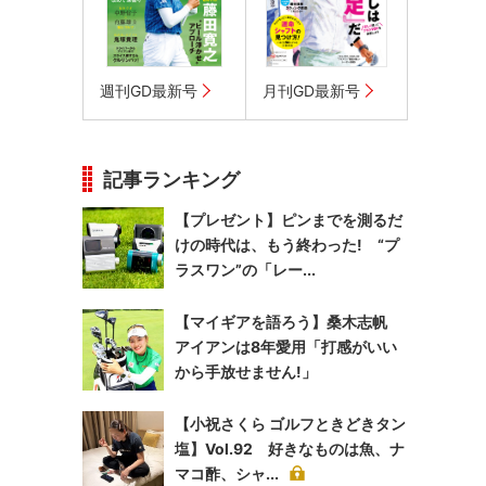
週刊GD最新号
月刊GD最新号
記事ランキング
【プレゼント】ピンまでを測るだ
けの時代は、もう終わった! “プ
ラスワン”の「レー...
【マイギアを語ろう】桑木志帆
アイアンは8年愛用「打感がいい
から手放せません!」
【小祝さくら ゴルフときどきタン
塩】Vol.92 好きなものは魚、ナ
マコ酢、シャ...