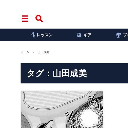
レッスン
ギア
プ
ホーム
山田成美
タグ：山田成美