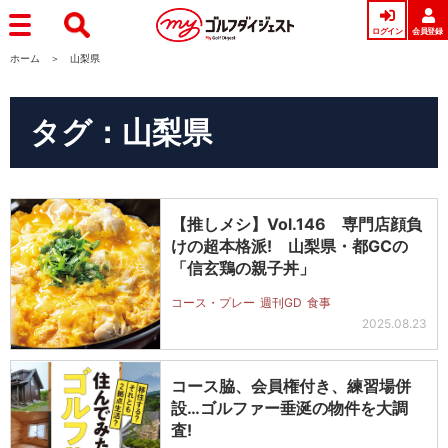
ログイン
会員登録
ホーム
山梨県
タグ：山梨県
【推しメシ】Vol.146 専門店顔負
けの超本格派! 山梨県・都GCの
「信玄鶏の親子丼」
コース・プレー
週刊GD
食事
2025.08.23
コース脇、会員権付き、練習場併
設…ゴルファー垂涎の物件を大調
査!