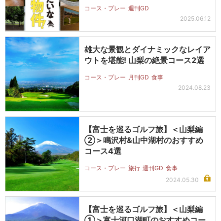
コース・プレー
週刊GD
2025.06.12
雄大な景観とダイナミックなレイア
ウトを堪能! 山梨の絶景コース2選
コース・プレー
月刊GD
食事
2024.08.23
【富士を巡るゴルフ旅】＜山梨編
②＞鳴沢村&山中湖村のおすすめ
コース4選
コース・プレー
旅行
週刊GD
食事
2024.05.30
【富士を巡るゴルフ旅】＜山梨編
①＞富士河口湖町のおすすめコー