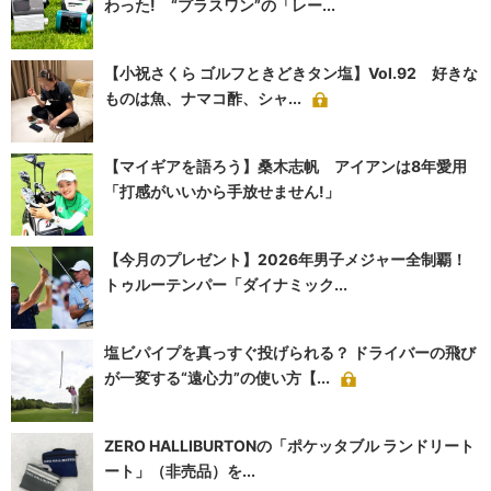
わった! “プラスワン”の「レー...
【小祝さくら ゴルフときどきタン塩】Vol.92 好きな
ものは魚、ナマコ酢、シャ...
【マイギアを語ろう】桑木志帆 アイアンは8年愛用
「打感がいいから手放せません!」
【今月のプレゼント】2026年男子メジャー全制覇！
トゥルーテンパー「ダイナミック...
塩ビパイプを真っすぐ投げられる？ ドライバーの飛び
が一変する“遠心力”の使い方【...
ZERO HALLIBURTONの「ポケッタブル ランドリート
ート」（非売品）を...