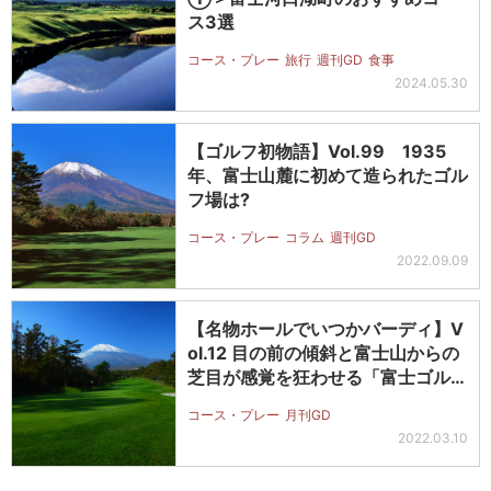
ス3選
コース・プレー
旅行
週刊GD
食事
2024.05.30
【ゴルフ初物語】Vol.99 1935
年、富士山麓に初めて造られたゴル
フ場は?
コース・プレー
コラム
週刊GD
2022.09.09
【名物ホールでいつかバーディ】V
ol.12 目の前の傾斜と富士山からの
芝目が感覚を狂わせる「富士ゴル…
コース・プレー
月刊GD
2022.03.10