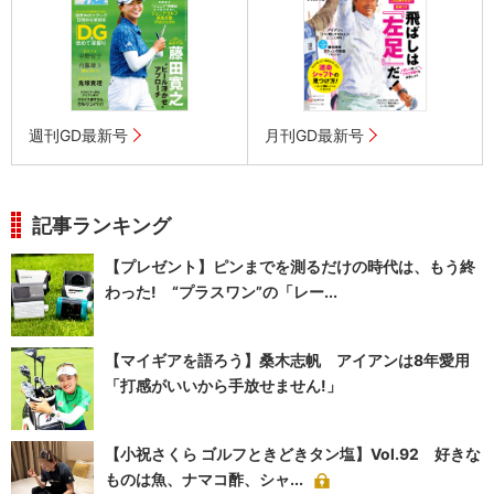
週刊GD最新号
月刊GD最新号
記事ランキング
【プレゼント】ピンまでを測るだけの時代は、もう終
わった! “プラスワン”の「レー...
【マイギアを語ろう】桑木志帆 アイアンは8年愛用
「打感がいいから手放せません!」
【小祝さくら ゴルフときどきタン塩】Vol.92 好きな
ものは魚、ナマコ酢、シャ...