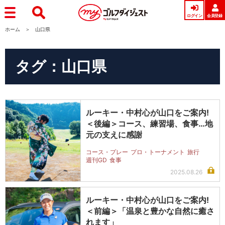
ログイン
会員登録
ホーム
山口県
タグ：山口県
ルーキー・中村心が山口をご案内!
＜後編＞コース、練習場、食事…地
元の支えに感謝
コース・プレー
プロ・トーナメント
旅行
週刊GD
食事
2025.08.26
ルーキー・中村心が山口をご案内!
＜前編＞「温泉と豊かな自然に癒さ
れます」