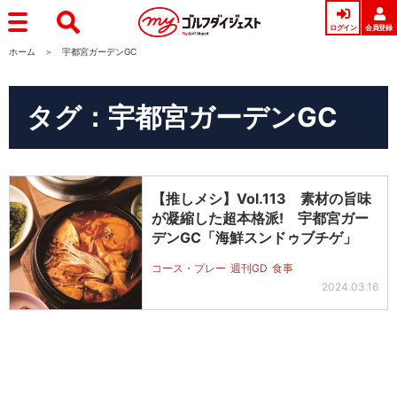
ログイン
会員登録
ホーム
宇都宮ガーデンGC
タグ：宇都宮ガーデンGC
【推しメシ】Vol.113 素材の旨味
が凝縮した超本格派! 宇都宮ガー
デンGC「海鮮スンドゥブチゲ」
コース・プレー
週刊GD
食事
2024.03.16