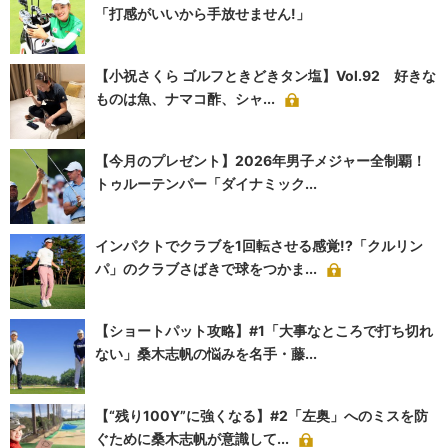
「打感がいいから手放せません!」
【小祝さくら ゴルフときどきタン塩】Vol.92 好きな
ものは魚、ナマコ酢、シャ...
【今月のプレゼント】2026年男子メジャー全制覇！
トゥルーテンパー「ダイナミック...
インパクトでクラブを1回転させる感覚!?「クルリン
パ」のクラブさばきで球をつかま...
【ショートパット攻略】#1「大事なところで打ち切れ
ない」桑木志帆の悩みを名手・藤...
【“残り100Y”に強くなる】#2「左奥」へのミスを防
ぐために桑木志帆が意識して...