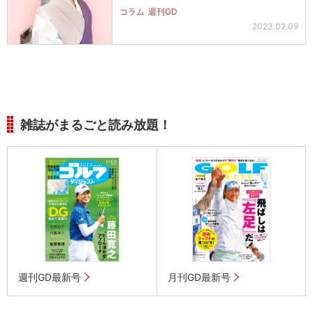
コラム
週刊GD
2023.02.09
雑誌がまるごと読み放題！
週刊GD最新号
月刊GD最新号