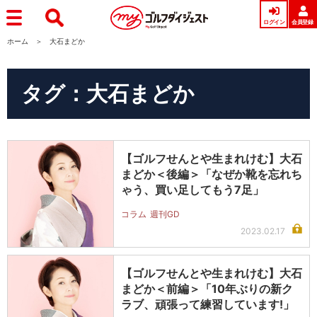
ログイン
会員登録
ホーム
大石まどか
タグ：大石まどか
【ゴルフせんとや生まれけむ】大石
まどか＜後編＞「なぜか靴を忘れち
ゃう、買い足してもう7足」
コラム
週刊GD
2023.02.17
【ゴルフせんとや生まれけむ】大石
まどか＜前編＞「10年ぶりの新ク
ラブ、頑張って練習しています!」