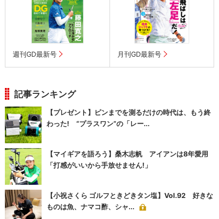
週刊GD最新号
月刊GD最新号
記事ランキング
【プレゼント】ピンまでを測るだけの時代は、もう終
わった! “プラスワン”の「レー...
【マイギアを語ろう】桑木志帆 アイアンは8年愛用
「打感がいいから手放せません!」
【小祝さくら ゴルフときどきタン塩】Vol.92 好きな
ものは魚、ナマコ酢、シャ...