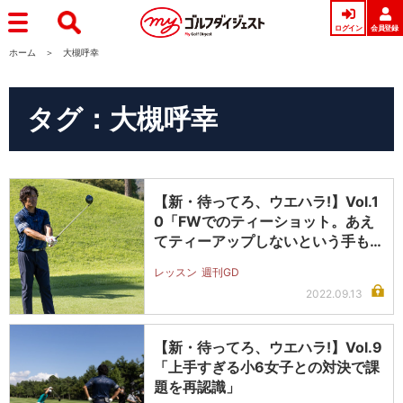
ログイン
会員登録
ホーム
大槻呼幸
タグ：大槻呼幸
【新・待ってろ、ウエハラ!】Vol.1
0「FWでのティーショット。あえ
てティーアップしないという手も…
レッスン
週刊GD
2022.09.13
【新・待ってろ、ウエハラ!】Vol.9
「上手すぎる小6女子との対決で課
題を再認識」