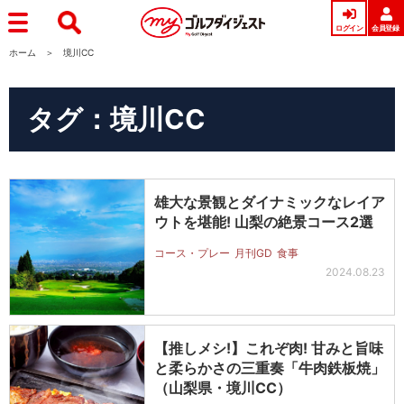
ログイン
会員登録
ホーム
境川CC
タグ：境川CC
雄大な景観とダイナミックなレイア
ウトを堪能! 山梨の絶景コース2選
コース・プレー
月刊GD
食事
2024.08.23
【推しメシ!】これぞ肉! 甘みと旨味
と柔らかさの三重奏「牛肉鉄板焼」
（山梨県・境川CC）