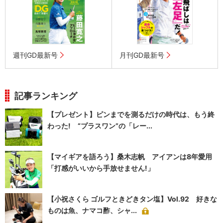
週刊GD最新号
月刊GD最新号
記事ランキング
【プレゼント】ピンまでを測るだけの時代は、もう終
わった! “プラスワン”の「レー...
【マイギアを語ろう】桑木志帆 アイアンは8年愛用
「打感がいいから手放せません!」
【小祝さくら ゴルフときどきタン塩】Vol.92 好きな
ものは魚、ナマコ酢、シャ...