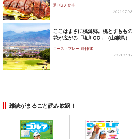
週刊GD
食事
2021.07.03
ここはまさに桃源郷。桃とすももの
花が広がる「境川CC」（山梨県）
コース・プレー
週刊GD
2021.04.17
雑誌がまるごと読み放題！