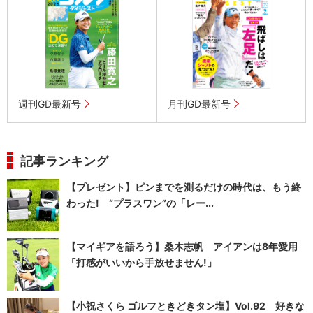
週刊GD最新号
月刊GD最新号
記事ランキング
【プレゼント】ピンまでを測るだけの時代は、もう終
わった! “プラスワン”の「レー...
【マイギアを語ろう】桑木志帆 アイアンは8年愛用
「打感がいいから手放せません!」
【小祝さくら ゴルフときどきタン塩】Vol.92 好きな