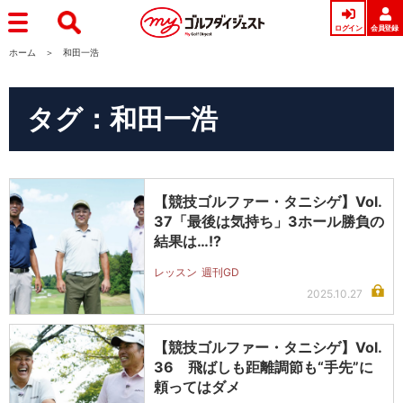
ログイン
会員登録
ホーム
和田一浩
タグ：和田一浩
【競技ゴルファー・タニシゲ】Vol.
37「最後は気持ち」3ホール勝負の
結果は…!?
レッスン
週刊GD
2025.10.27
【競技ゴルファー・タニシゲ】Vol.
36 飛ばしも距離調節も“手先”に
頼ってはダメ