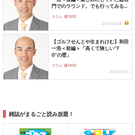
門でのラウンド。でも行ってみる
と…
コラム
週刊GD
2025.08.08
【ゴルフせんとや生まれけむ】和田
一浩＜前編＞「高くて険しい“7
0”の壁」
コラム
週刊GD
2025.08.01
雑誌がまるごと読み放題！