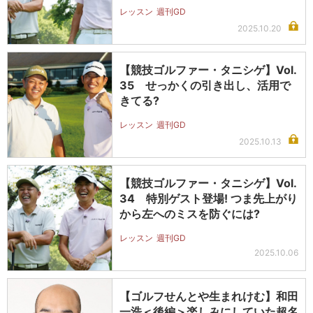
レッスン
週刊GD
2025.10.20
【競技ゴルファー・タニシゲ】Vol.
35 せっかくの引き出し、活用で
きてる?
レッスン
週刊GD
2025.10.13
【競技ゴルファー・タニシゲ】Vol.
34 特別ゲスト登場! つま先上がり
から左へのミスを防ぐには?
レッスン
週刊GD
2025.10.06
【ゴルフせんとや生まれけむ】和田
一浩＜後編＞楽しみにしていた超名