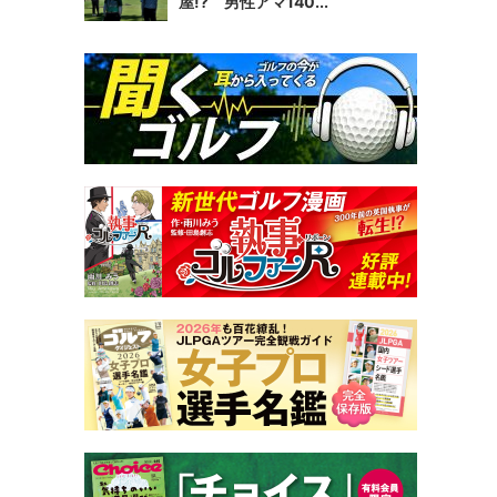
屋!? 男性アマ140...