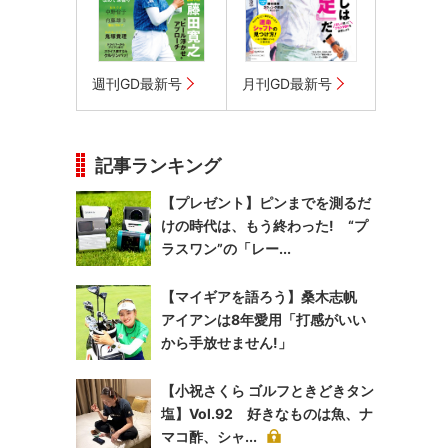
週刊GD最新号
月刊GD最新号
記事ランキング
【プレゼント】ピンまでを測るだ
けの時代は、もう終わった! “プ
ラスワン”の「レー...
【マイギアを語ろう】桑木志帆
アイアンは8年愛用「打感がいい
から手放せません!」
【小祝さくら ゴルフときどきタン
塩】Vol.92 好きなものは魚、ナ
マコ酢、シャ...