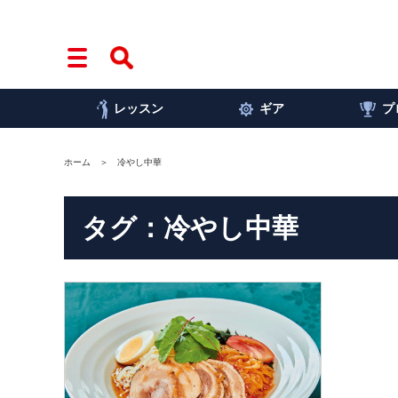
レッスン
ギア
プ
ホーム
冷やし中華
タグ：冷やし中華