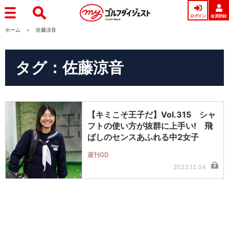
ログイン
会員登録
ホーム
佐藤涼音
タグ：佐藤涼音
【キミこそ王子だ】Vol.315 シャ
フトの使い方が抜群に上手い! 飛
ばしのセンスあふれる中2女子
週刊GD
2023.12.04