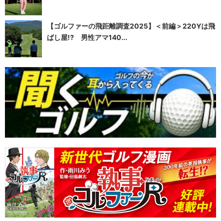
【ゴルファーの飛距離調査2025】＜前編＞220Yは飛
ばし屋!? 男性アマ140...