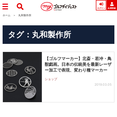
ログイン
会員登録
ホーム
丸和製作所
タグ：丸和製作所
【ゴルフマーカー】北斎・若冲・鳥
獣戯画。日本の伝統美を最新レーザ
ー加工で表現、変わり種マーカー
ショップ
2019.03.05