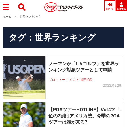
ログイン
会員登録
ホーム
世界ランキング
タグ：世界ランキング
ノーマンが「LIVゴルフ」を世界ラ
ンキング対象ツアーとして申請
プロ・トーナメント
週刊GD
2022.06.29
【PGAツアーHOTLINE】Vol.22 上
位の7割はアメリカ勢。今季のPGA
ツアーは誰が来る?