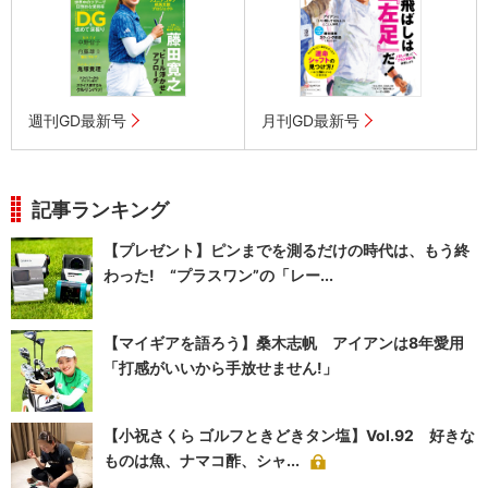
週刊GD最新号
月刊GD最新号
記事ランキング
【プレゼント】ピンまでを測るだけの時代は、もう終
わった! “プラスワン”の「レー...
【マイギアを語ろう】桑木志帆 アイアンは8年愛用
「打感がいいから手放せません!」
【小祝さくら ゴルフときどきタン塩】Vol.92 好きな
ものは魚、ナマコ酢、シャ...