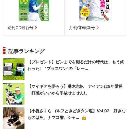
週刊GD最新号
月刊GD最新号
記事ランキング
【プレゼント】ピンまでを測るだけの時代は、もう終
わった! “プラスワン”の「レー...
【マイギアを語ろう】桑木志帆 アイアンは8年愛用
「打感がいいから手放せません!」
【小祝さくら ゴルフときどきタン塩】Vol.92 好きな
ものは魚、ナマコ酢、シャ...