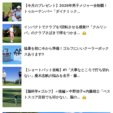
【今月のプレゼント】2026年男子メジャー全制覇！
トゥルーテンパー「ダイナミック...
インパクトでクラブを1回転させる感覚!?「クルリン
パ」のクラブさばきで球をつかま...
猛暑を前に今から準備！ゴルフにいいクーラーボック
スあります!!
【ショートパット攻略】#1「大事なところで打ち切れ
ない」桑木志帆の悩みを名手・藤...
【脳科学×ゴルフ】＜後編＞中野信子×内藤雄士「ベス
トスコア目前でも叩かない、脳の...