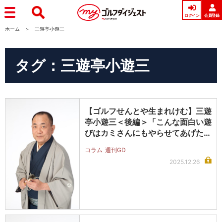
ログイン
会員登録
ホーム
三遊亭小遊三
タグ：三遊亭小遊三
【ゴルフせんとや生まれけむ】三遊
亭小遊三＜後編＞「こんな面白い遊
びはカミさんにもやらせてあげた
い! …
コラム
週刊GD
2025.12.26