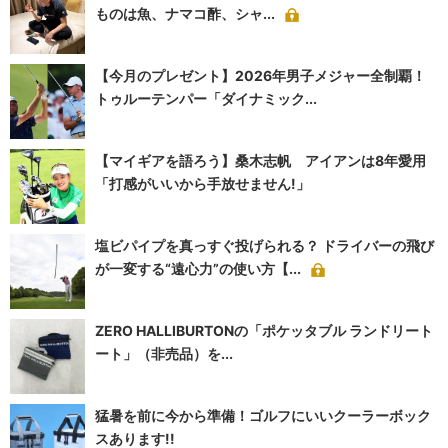
ものは魚、ナマコ酢、シャ...
【今月のプレゼント】2026年男子メジャー全制覇！
トゥルーテンパー「ダイナミック...
【マイギアを語ろう】桑木志帆 アイアンは8年愛用
「打感がいいから手放せません!」
塩ビパイプを真っすぐ投げられる？ ドライバーの飛び
が一変する“遠心力”の使い方【...
ZERO HALLIBURTONの「ポケッタブル ランドリート
ート」（非売品）を...
猛暑を前に今から準備！ゴルフにいいクーラーボック
スあります!!