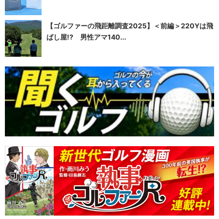
【ゴルファーの飛距離調査2025】＜前編＞220Yは飛
ばし屋!? 男性アマ140...