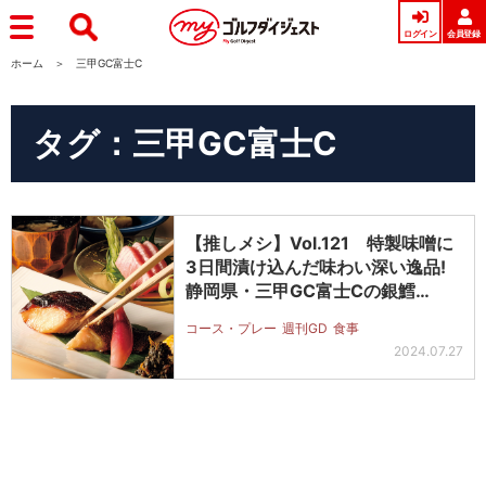
ログイン
会員登録
ホーム
三甲GC富士C
タグ：三甲GC富士C
【推しメシ】Vol.121 特製味噌に
3日間漬け込んだ味わい深い逸品!
静岡県・三甲GC富士Cの銀鱈…
コース・プレー
週刊GD
食事
2024.07.27