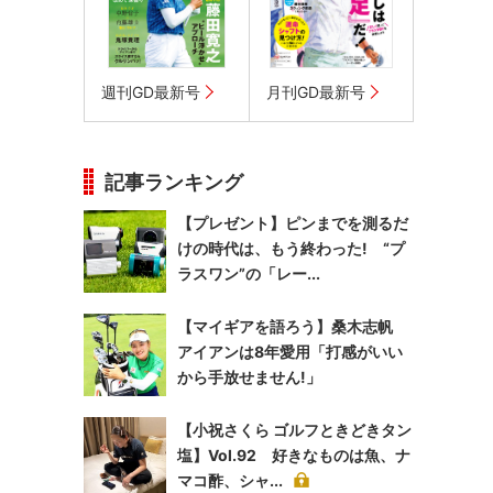
週刊GD最新号
月刊GD最新号
記事ランキング
【プレゼント】ピンまでを測るだ
けの時代は、もう終わった! “プ
ラスワン”の「レー...
【マイギアを語ろう】桑木志帆
アイアンは8年愛用「打感がいい
から手放せません!」
【小祝さくら ゴルフときどきタン
塩】Vol.92 好きなものは魚、ナ
マコ酢、シャ...