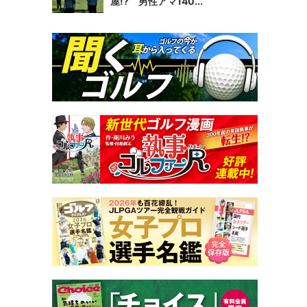
屋!? 男性アマ140...