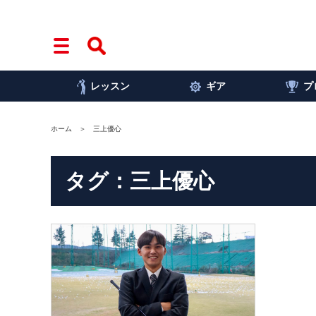
レッスン
ギア
プ
ホーム
三上優心
タグ：三上優心