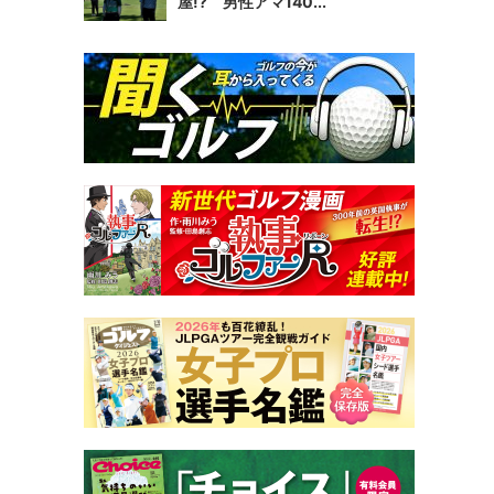
屋!? 男性アマ140...