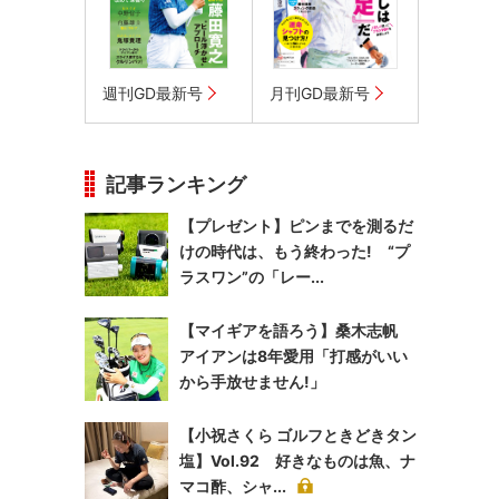
週刊GD最新号
月刊GD最新号
記事ランキング
【プレゼント】ピンまでを測るだ
けの時代は、もう終わった! “プ
ラスワン”の「レー...
【マイギアを語ろう】桑木志帆
アイアンは8年愛用「打感がいい
から手放せません!」
【小祝さくら ゴルフときどきタン
塩】Vol.92 好きなものは魚、ナ
マコ酢、シャ...