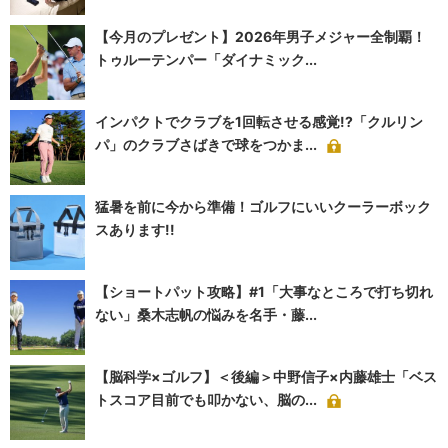
【今月のプレゼント】2026年男子メジャー全制覇！
トゥルーテンパー「ダイナミック...
インパクトでクラブを1回転させる感覚!?「クルリン
パ」のクラブさばきで球をつかま...
猛暑を前に今から準備！ゴルフにいいクーラーボック
スあります!!
【ショートパット攻略】#1「大事なところで打ち切れ
ない」桑木志帆の悩みを名手・藤...
【脳科学×ゴルフ】＜後編＞中野信子×内藤雄士「ベス
トスコア目前でも叩かない、脳の...