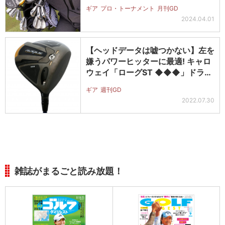
太一…
ギア
プロ・トーナメント
月刊GD
2024.04.01
【ヘッドデータは嘘つかない】左を
嫌うパワーヒッターに最適! キャロ
ウェイ「ローグST ◆◆◆」ドラ
イ…
ギア
週刊GD
2022.07.30
雑誌がまるごと読み放題！