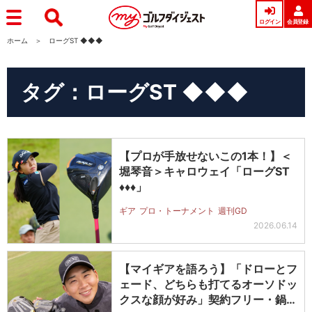
ログイン
会員登録
ホーム
ローグST ◆◆◆
タグ：ローグST ◆◆◆
【プロが手放せないこの1本！】＜
堀琴音＞キャロウェイ「ローグST
♦♦♦」
ギア
プロ・トーナメント
週刊GD
2026.06.14
【マイギアを語ろう】「ドローとフ
ェード、どちらも打てるオーソドッ
クスな顔が好み」契約フリー・鍋谷