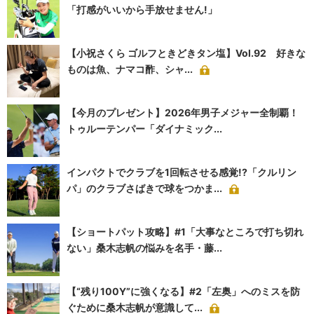
「打感がいいから手放せません!」
【小祝さくら ゴルフときどきタン塩】Vol.92 好きな
ものは魚、ナマコ酢、シャ...
【今月のプレゼント】2026年男子メジャー全制覇！
トゥルーテンパー「ダイナミック...
インパクトでクラブを1回転させる感覚!?「クルリン
パ」のクラブさばきで球をつかま...
【ショートパット攻略】#1「大事なところで打ち切れ
ない」桑木志帆の悩みを名手・藤...
【“残り100Y”に強くなる】#2「左奥」へのミスを防
ぐために桑木志帆が意識して...