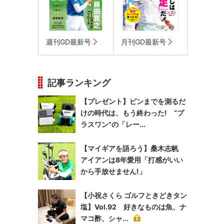
週刊GD最新号
月刊GD最新号
記事ランキング
【プレゼント】ピンまでを測るだ
けの時代は、もう終わった! “プ
ラスワン”の「レー...
【マイギアを語ろう】桑木志帆
アイアンは8年愛用「打感がいい
から手放せません!」
【小祝さくら ゴルフときどきタン
塩】Vol.92 好きなものは魚、ナ
マコ酢、シャ...