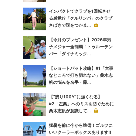
インパクトでクラブを1回転させ
る感覚!?「クルリンパ」のクラブ
さばきで球をつかま...
【今月のプレゼント】2026年男
子メジャー全制覇！トゥルーテン
パー「ダイナミック...
【ショートパット攻略】#1「大事
なところで打ち切れない」桑木志
帆の悩みを名手・藤...
【“残り100Y”に強くなる】
#2「左奥」へのミスを防ぐために
桑木志帆が意識して...
猛暑を前に今から準備！ゴルフに
いいクーラーボックスあります!!