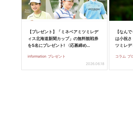
【プレゼント】「ミネベアミツミレデ
【なんでも
ィス北海道新聞カップ」の無料観戦券
は小祝さ
を5名にプレゼント! 〈応募締め…
ツミレデ
information
プレゼント
コラム
プ
2026.06.18