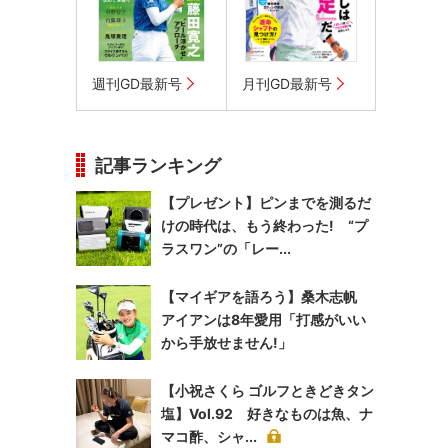
週刊GD最新号
月刊GD最新号
記事ランキング
【プレゼント】ピンまでを測るだ
けの時代は、もう終わった! “プ
ラスワン”の「レー...
【マイギアを語ろう】桑木志帆
アイアンは8年愛用「打感がいい
から手放せません!」
【小祝さくら ゴルフときどきタン
塩】Vol.92 好きなものは魚、ナ
マコ酢、シャ...