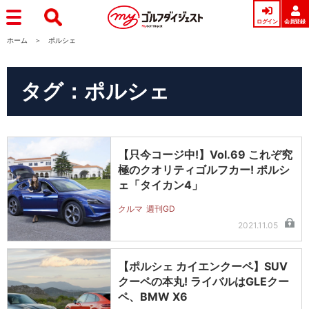
ログイン
会員登録
ホーム
ポルシェ
タグ：ポルシェ
【只今コージ中!】Vol.69 これぞ究
極のクオリティゴルフカー! ポルシ
ェ「タイカン4」
クルマ
週刊GD
2021.11.05
【ポルシェ カイエンクーペ】SUV
クーペの本丸! ライバルはGLEクー
ペ、BMW X6