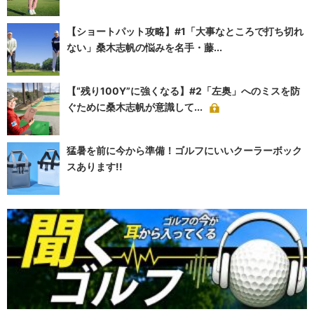
【ショートパット攻略】#1「大事なところで打ち切れ
ない」桑木志帆の悩みを名手・藤...
【“残り100Y”に強くなる】#2「左奥」へのミスを防
ぐために桑木志帆が意識して...
猛暑を前に今から準備！ゴルフにいいクーラーボック
スあります!!