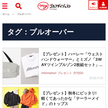
ログイン
会員登録
ホーム
プルオーバー
タグ：プルオーバー
【プレゼント】ハーレー「ウェスト
ハンドウォーマー」とミズノ「3W
AYツインブルゾン2枚組セット」
を計…
information
プレゼント
月刊GD
2025.11.19
【プレゼント】秋冬にピッタリ!
軽くてあったかな「テーラーメイ
ド」のトップス