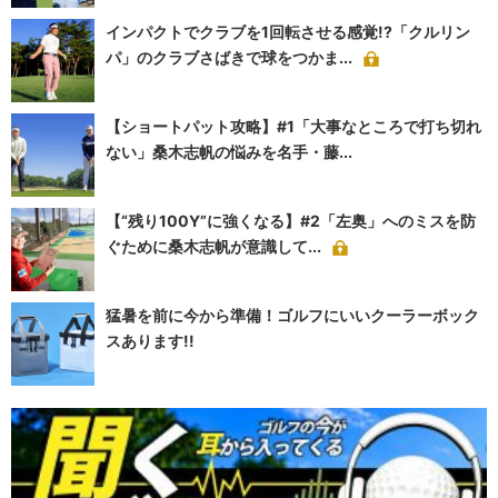
インパクトでクラブを1回転させる感覚!?「クルリン
パ」のクラブさばきで球をつかま...
【ショートパット攻略】#1「大事なところで打ち切れ
ない」桑木志帆の悩みを名手・藤...
【“残り100Y”に強くなる】#2「左奥」へのミスを防
ぐために桑木志帆が意識して...
猛暑を前に今から準備！ゴルフにいいクーラーボック
スあります!!