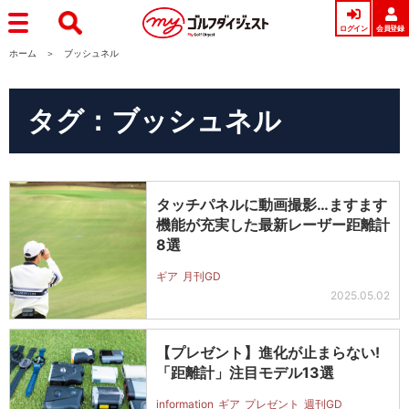
ログイン
会員登録
ホーム
ブッシュネル
タグ：ブッシュネル
タッチパネルに動画撮影…ますます
機能が充実した最新レーザー距離計
8選
ギア
月刊GD
2025.05.02
【プレゼント】進化が止まらない!
「距離計」注目モデル13選
information
ギア
プレゼント
週刊GD