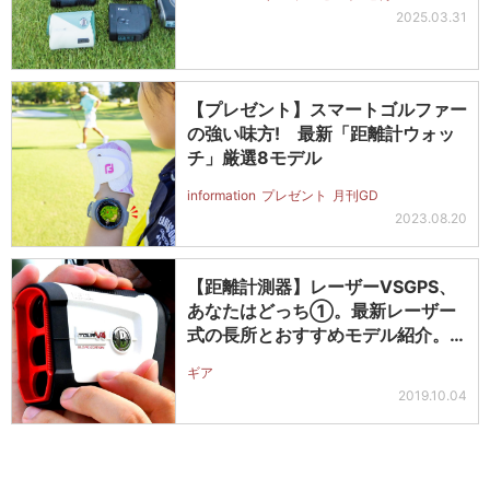
2025.03.31
【プレゼント】スマートゴルファー
の強い味方! 最新「距離計ウォッ
チ」厳選8モデル
information
プレゼント
月刊GD
2023.08.20
【距離計測器】レーザーVSGPS、
あなたはどっち①。最新レーザー
式の長所とおすすめモデル紹介。ブ
ッシ…
ギア
2019.10.04