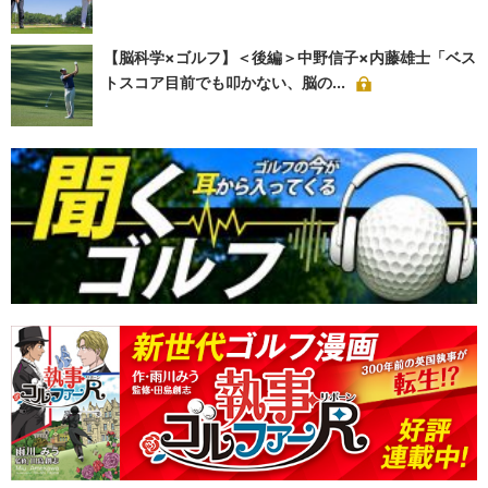
【脳科学×ゴルフ】＜後編＞中野信子×内藤雄士「ベス
トスコア目前でも叩かない、脳の...