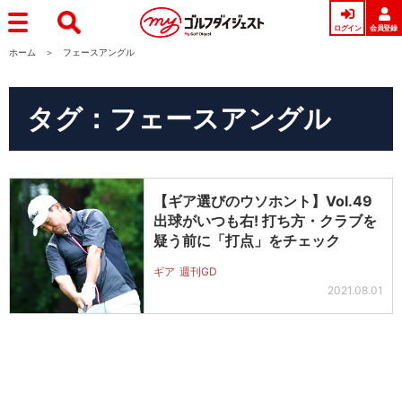
ログイン
会員登録
ホーム
フェースアングル
タグ：フェースアングル
【ギア選びのウソホント】Vol.49
出球がいつも右! 打ち方・クラブを
疑う前に「打点」をチェック
ギア
週刊GD
2021.08.01