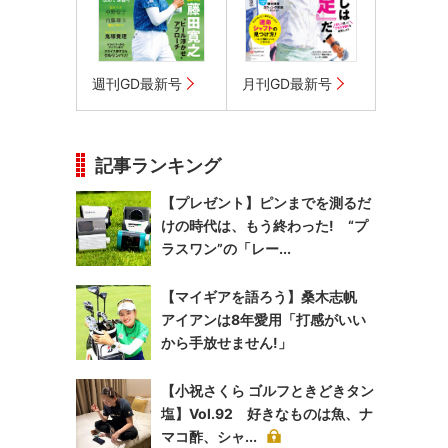
週刊GD最新号
月刊GD最新号
記事ランキング
【プレゼント】ピンまでを測るだ
けの時代は、もう終わった! “プ
ラスワン”の「レー...
【マイギアを語ろう】桑木志帆
アイアンは8年愛用「打感がいい
から手放せません!」
【小祝さくら ゴルフときどきタン
塩】Vol.92 好きなものは魚、ナ
マコ酢、シャ...