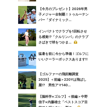
【今月のプレゼント】2026年男
子メジャー全制覇！トゥルーテン
パー「ダイナミック...
インパクトでクラブを1回転させ
る感覚!?「クルリンパ」のクラブ
さばきで球をつかま...
猛暑を前に今から準備！ゴルフに
いいクーラーボックスあります!!
【ゴルファーの飛距離調査
2025】＜前編＞220Yは飛ばし
屋!? 男性アマ140...
【脳科学×ゴルフ】＜後編＞中野
信子×内藤雄士「ベストスコア目