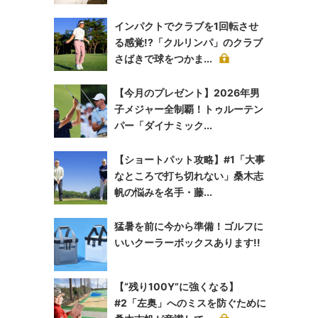
インパクトでクラブを1回転させ
る感覚!?「クルリンパ」のクラブ
さばきで球をつかま...
【今月のプレゼント】2026年男
子メジャー全制覇！トゥルーテン
パー「ダイナミック...
【ショートパット攻略】#1「大事
なところで打ち切れない」桑木志
帆の悩みを名手・藤...
猛暑を前に今から準備！ゴルフに
いいクーラーボックスあります!!
【“残り100Y”に強くなる】
#2「左奥」へのミスを防ぐために