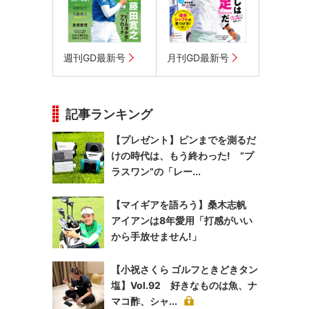
週刊GD最新号
月刊GD最新号
記事ランキング
【プレゼント】ピンまでを測るだ
けの時代は、もう終わった! “プ
ラスワン”の「レー...
【マイギアを語ろう】桑木志帆
アイアンは8年愛用「打感がいい
から手放せません!」
【小祝さくら ゴルフときどきタン
塩】Vol.92 好きなものは魚、ナ
マコ酢、シャ...