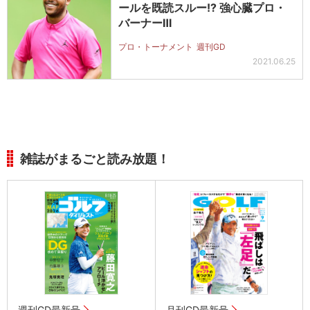
ールを既読スルー!? 強心臓プロ・
バーナーⅢ
プロ・トーナメント
週刊GD
2021.06.25
雑誌がまるごと読み放題！
週刊GD最新号
月刊GD最新号