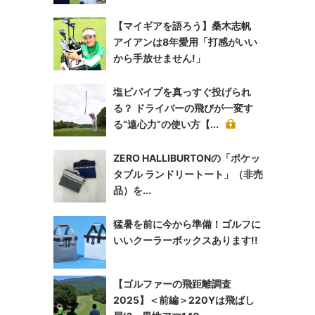
【マイギアを語ろう】桑木志帆
アイアンは8年愛用「打感がいい
から手放せません!」
塩ビパイプを真っすぐ投げられ
る？ ドライバーの飛びが一変す
る“遠心力”の使い方【...
ZERO HALLIBURTONの「ポケッ
タブル ランドリートート」（非売
品）を...
猛暑を前に今から準備！ゴルフに
いいクーラーボックスあります!!
【ゴルファーの飛距離調査
2025】＜前編＞220Yは飛ばし