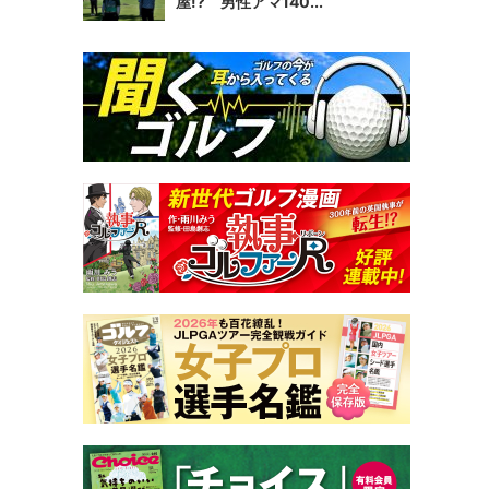
屋!? 男性アマ140...