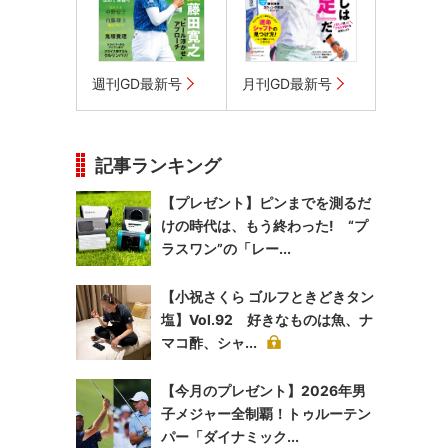
週刊GD最新号
月刊GD最新号
記事ランキング
【プレゼント】ピンまでを測るだ
けの時代は、もう終わった! “プ
ラスワン”の「レー...
【小祝さくら ゴルフときどきタン
塩】Vol.92 好きなものは魚、ナ
マコ酢、シャ...
【今月のプレゼント】2026年男
子メジャー全制覇！トゥルーテン
パー「ダイナミック...