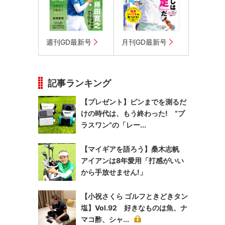
週刊GD最新号
月刊GD最新号
記事ランキング
【プレゼント】ピンまでを測るだ
けの時代は、もう終わった! “プ
ラスワン”の「レー...
【マイギアを語ろう】桑木志帆
アイアンは8年愛用「打感がいい
から手放せません!」
【小祝さくら ゴルフときどきタン
塩】Vol.92 好きなものは魚、ナ
マコ酢、シャ...