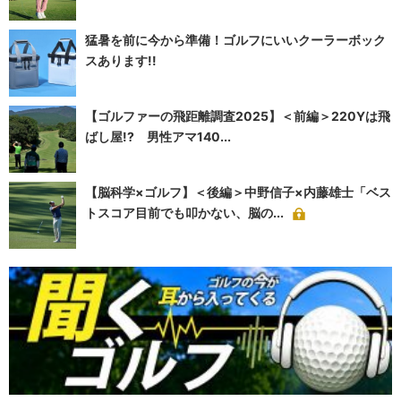
猛暑を前に今から準備！ゴルフにいいクーラーボック
スあります!!
【ゴルファーの飛距離調査2025】＜前編＞220Yは飛
ばし屋!? 男性アマ140...
【脳科学×ゴルフ】＜後編＞中野信子×内藤雄士「ベス
トスコア目前でも叩かない、脳の...