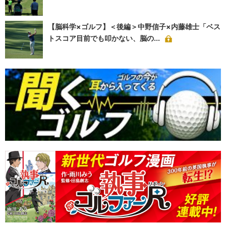
【脳科学×ゴルフ】＜後編＞中野信子×内藤雄士「ベス
トスコア目前でも叩かない、脳の...