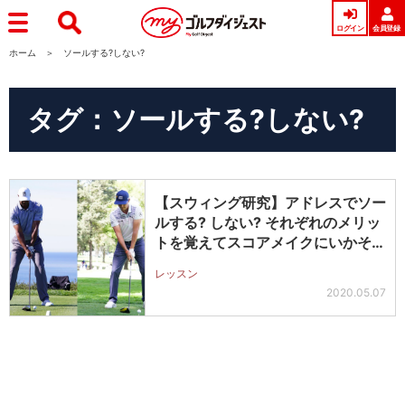
ログイン
会員登録
ホーム
ソールする?しない?
タグ：ソールする?しない?
【スウィング研究】アドレスでソー
ルする? しない? それぞれのメリッ
トを覚えてスコアメイクにいかそ
う…
レッスン
2020.05.07