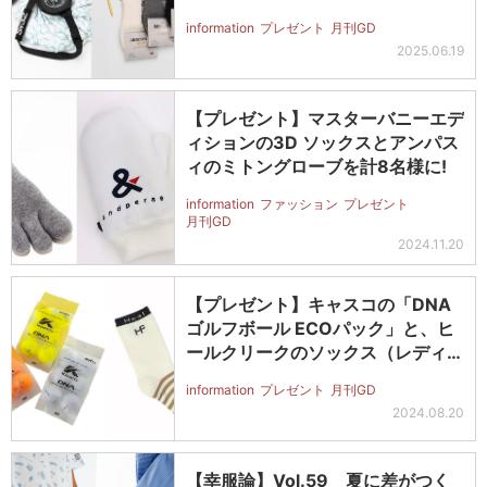
information
プレゼント
月刊GD
2025.06.19
【プレゼント】マスターバニーエデ
ィションの3D ソックスとアンパス
ィのミトングローブを計8名様に!
information
ファッション
プレゼント
月刊GD
2024.11.20
【プレゼント】キャスコの「DNA
ゴルフボール ECOパック」と、ヒ
ールクリークのソックス（レディ
ス）…
information
プレゼント
月刊GD
2024.08.20
【幸服論】Vol.59 夏に差がつく