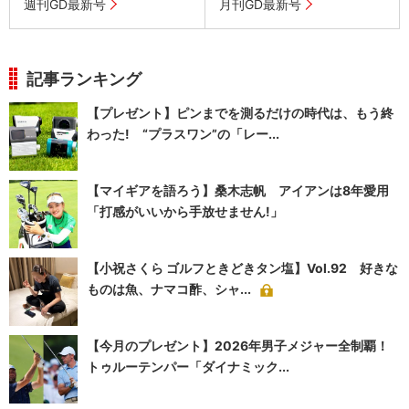
週刊GD最新号
月刊GD最新号
記事ランキング
【プレゼント】ピンまでを測るだけの時代は、もう終
わった! “プラスワン”の「レー...
【マイギアを語ろう】桑木志帆 アイアンは8年愛用
「打感がいいから手放せません!」
【小祝さくら ゴルフときどきタン塩】Vol.92 好きな
ものは魚、ナマコ酢、シャ...
【今月のプレゼント】2026年男子メジャー全制覇！
トゥルーテンパー「ダイナミック...