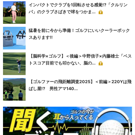
インパクトでクラブを1回転させる感覚!?「クルリン
パ」のクラブさばきで球をつかま...
猛暑を前に今から準備！ゴルフにいいクーラーボック
スあります!!
【脳科学×ゴルフ】＜後編＞中野信子×内藤雄士「ベス
トスコア目前でも叩かない、脳の...
【ゴルファーの飛距離調査2025】＜前編＞220Yは飛
ばし屋!? 男性アマ140...