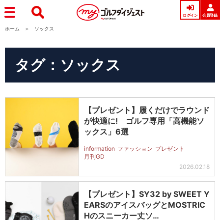
ログイン
会員登録
ホーム
ソックス
タグ：ソックス
【プレゼント】履くだけでラウンド
が快適に! ゴルフ専用「高機能ソ
ックス」6選
information
ファッション
プレゼント
月刊GD
2026.02.18
【プレゼント】SY32 by SWEET Y
EARSのアイスバッグとMOSTRIC
Hのスニーカー丈ソ…