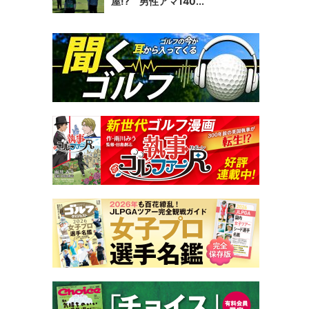
屋!? 男性アマ140...