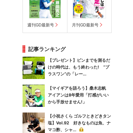
週刊GD最新号
月刊GD最新号
記事ランキング
【プレゼント】ピンまでを測るだ
けの時代は、もう終わった! “プ
ラスワン”の「レー...
【マイギアを語ろう】桑木志帆
アイアンは8年愛用「打感がいい
から手放せません!」
【小祝さくら ゴルフときどきタン
塩】Vol.92 好きなものは魚、ナ
マコ酢、シャ...