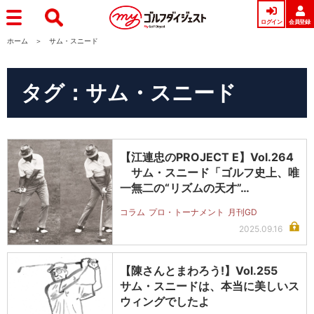
ログイン
会員登録
ホーム
サム・スニード
タグ：サム・スニード
【江連忠のPROJECT E】Vol.264
サム・スニード「ゴルフ史上、唯
一無二の“リズムの天才”…
コラム
プロ・トーナメント
月刊GD
2025.09.16
【陳さんとまわろう!】Vol.255
サム・スニードは、本当に美しいス
ウィングでしたよ