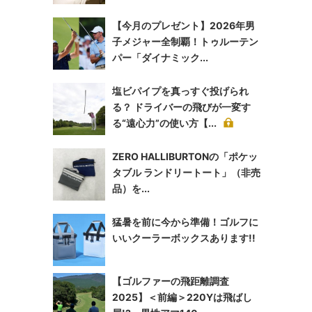
【今月のプレゼント】2026年男
子メジャー全制覇！トゥルーテン
パー「ダイナミック...
塩ビパイプを真っすぐ投げられ
る？ ドライバーの飛びが一変す
る“遠心力”の使い方【...
ZERO HALLIBURTONの「ポケッ
タブル ランドリートート」（非売
品）を...
猛暑を前に今から準備！ゴルフに
いいクーラーボックスあります!!
【ゴルファーの飛距離調査
2025】＜前編＞220Yは飛ばし