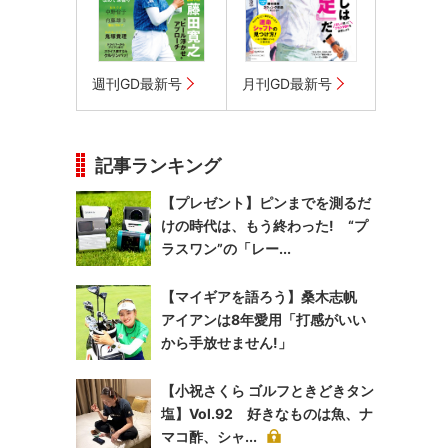
週刊GD最新号
月刊GD最新号
記事ランキング
【プレゼント】ピンまでを測るだ
けの時代は、もう終わった! “プ
ラスワン”の「レー...
【マイギアを語ろう】桑木志帆
アイアンは8年愛用「打感がいい
から手放せません!」
【小祝さくら ゴルフときどきタン
塩】Vol.92 好きなものは魚、ナ
マコ酢、シャ...