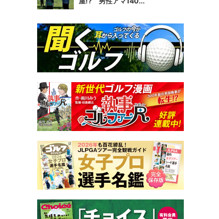
屋!? 男性アマ140...