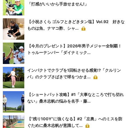
「打感がいいから手放せません!」
【小祝さくら ゴルフときどきタン塩】Vol.92 好きな
ものは魚、ナマコ酢、シャ...
【今月のプレゼント】2026年男子メジャー全制覇！
トゥルーテンパー「ダイナミック...
インパクトでクラブを1回転させる感覚!?「クルリン
パ」のクラブさばきで球をつかま...
【ショートパット攻略】#1「大事なところで打ち切れ
ない」桑木志帆の悩みを名手・藤...
【“残り100Y”に強くなる】#2「左奥」へのミスを防
ぐために桑木志帆が意識して...