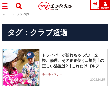
ログイン
会員登録
ホーム
クラブ超過
タグ：クラブ超過
ドライバーが折れちゃった! 交
換、修理、そのまま使う…規則上の
正しい処置は?【これだけゴルフル
ール】
ルール・マナー
2022.10.15