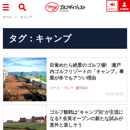
ログイン
会員登録
ホーム
キャンプ
タグ：キャンプ
目覚めたら絶景のゴルフ場! 瀬戸
内ゴルフリゾートの「キャンプ」事
業が冬でもアツい理由
コース・プレー
週刊GD
2022.02.27
ゴルフ観戦は“キャンプ泊”が主流に
なる? 全英オープンの新たな試みが
意外と楽しそう