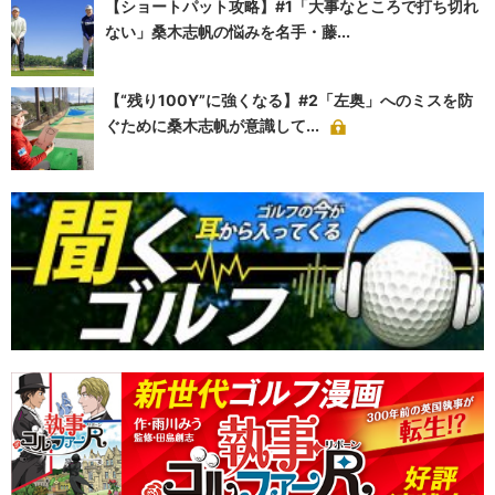
【ショートパット攻略】#1「大事なところで打ち切れ
ない」桑木志帆の悩みを名手・藤...
【“残り100Y”に強くなる】#2「左奥」へのミスを防
ぐために桑木志帆が意識して...