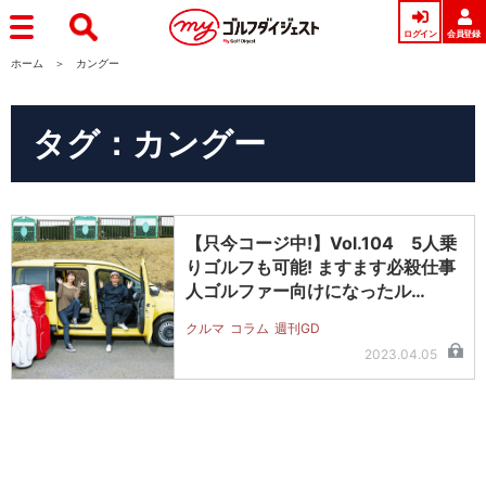
ログイン
会員登録
ホーム
カングー
タグ：カングー
【只今コージ中!】Vol.104 5人乗
りゴルフも可能! ますます必殺仕事
人ゴルファー向けになったル…
クルマ
コラム
週刊GD
2023.04.05