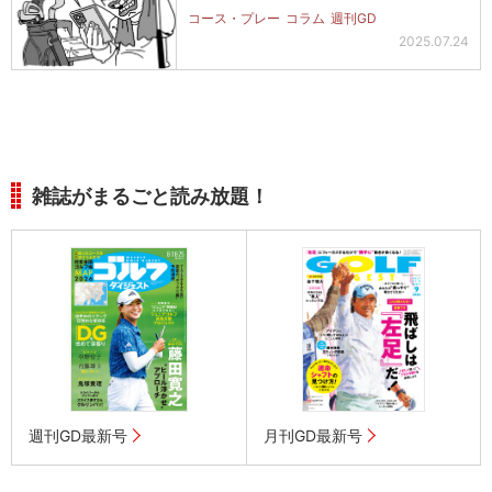
カス…
コース・プレー
コラム
週刊GD
2025.07.24
雑誌がまるごと読み放題！
週刊GD最新号
月刊GD最新号