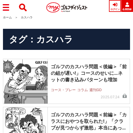
ログイン
会員登録
ホーム
カスハラ
タグ：カスハラ
ゴルフのカスハラ問題＜後編＞「前
の組が遅い!」コースのせいに…ネ
ットの書き込みパターンも増加
コース・プレー
コラム
週刊GD
2025.07.24
ゴルフのカスハラ問題＜前編＞「カ
ラスにおやつを取られた!」「クラ
ブが見つからず激怒」本当にあった