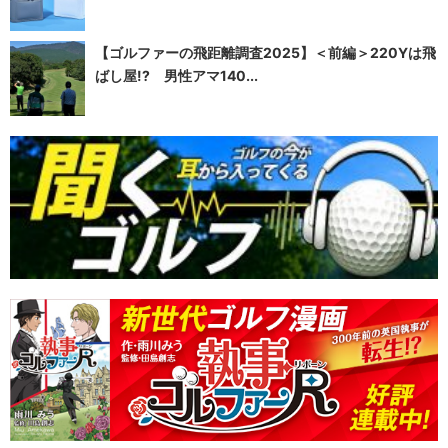
【ゴルファーの飛距離調査2025】＜前編＞220Yは飛
ばし屋!? 男性アマ140...