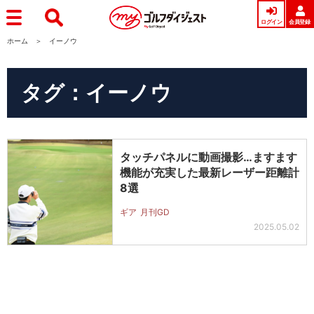
ログイン
会員登録
ホーム
イーノウ
タグ：イーノウ
タッチパネルに動画撮影…ますます
機能が充実した最新レーザー距離計
8選
ギア
月刊GD
2025.05.02