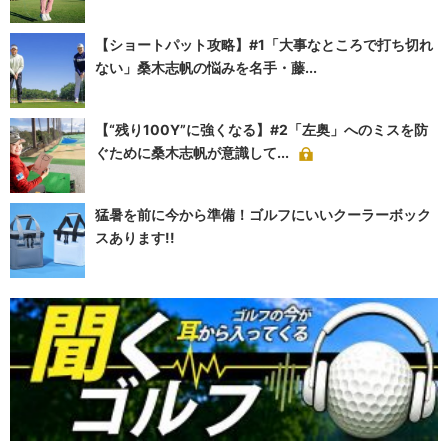
【ショートパット攻略】#1「大事なところで打ち切れ
ない」桑木志帆の悩みを名手・藤...
【“残り100Y”に強くなる】#2「左奥」へのミスを防
ぐために桑木志帆が意識して...
猛暑を前に今から準備！ゴルフにいいクーラーボック
スあります!!