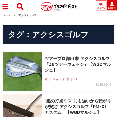
ログイン
会員登録
ホーム
アクシスゴルフ
タグ：アクシスゴルフ
ツアープロ御用達! アクシスゴルフ
「Z6ツアーウェッジ」【WGDマル
シェ】
ギア
ショップ
週刊GD
2025.09.16
“縦の打点ミス”にも強いから転がり
が安定! アクシスゴルフ「PM-01
カスタム」【WGDマルシェ】